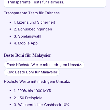
Transparente Tests für Fairness.
Transparente Tests für Fairness.
1. Lizenz und Sicherheit
2. Bonusbedingungen
3. Spielauswahl
4. Mobile App
Beste Boni für Malaysier
Fact: Höchste Werte mit niedrigem Umsatz.
Key: Beste Boni für Malaysier
Höchste Werte mit niedrigem Umsatz.
1. 200% bis 1000 MYR
2. 150 Freispiele
3. Wöchentlicher Cashback 10%