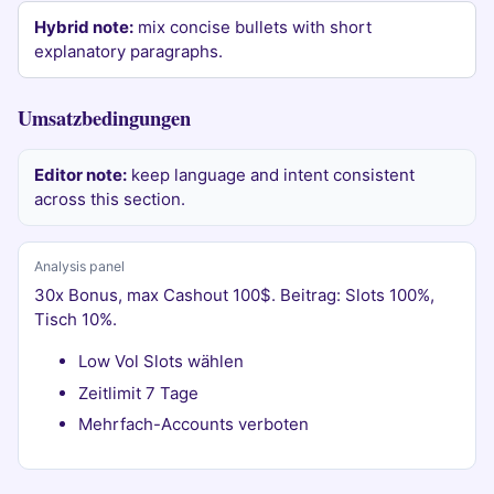
Hybrid note:
mix concise bullets with short
explanatory paragraphs.
Umsatzbedingungen
Editor note:
keep language and intent consistent
across this section.
Analysis panel
30x Bonus, max Cashout 100$. Beitrag: Slots 100%,
Tisch 10%.
Low Vol Slots wählen
Zeitlimit 7 Tage
Mehrfach-Accounts verboten