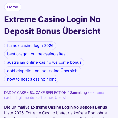
Home
Extreme Casino Login No
Deposit Bonus Übersicht
flamez casino login 2026
best oregon online casino sites
australian online casino welcome bonus
dobbelspellen online casino Übersicht
how to host a casino night
DADDY CAKE - 8% CAKE REFLECTION
/
Sammlung
/
extreme
casino login no deposit bonus Übersicht
Die ultimative
Extreme Casino Login No Deposit Bonus
Liste 2026. Extreme Casino bietet risikofreie Boni ohne