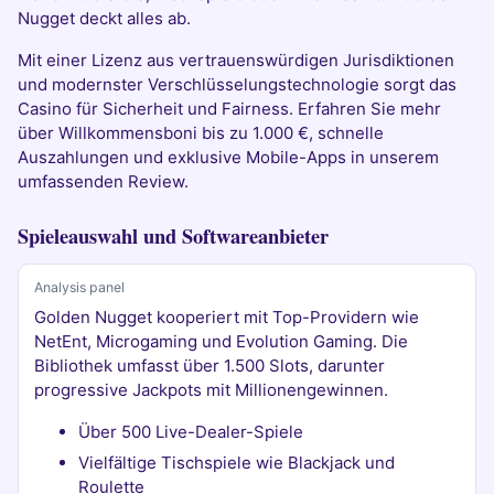
Nugget deckt alles ab.
Mit einer Lizenz aus vertrauenswürdigen Jurisdiktionen
und modernster Verschlüsselungstechnologie sorgt das
Casino für Sicherheit und Fairness. Erfahren Sie mehr
über Willkommensboni bis zu 1.000 €, schnelle
Auszahlungen und exklusive Mobile-Apps in unserem
umfassenden Review.
Spieleauswahl und Softwareanbieter
Analysis panel
Golden Nugget kooperiert mit Top-Providern wie
NetEnt, Microgaming und Evolution Gaming. Die
Bibliothek umfasst über 1.500 Slots, darunter
progressive Jackpots mit Millionengewinnen.
Über 500 Live-Dealer-Spiele
Vielfältige Tischspiele wie Blackjack und
Roulette