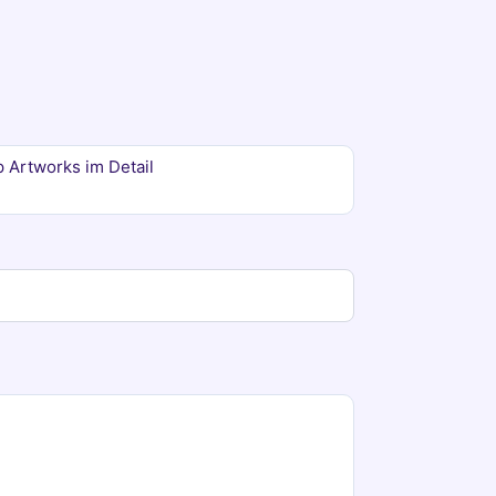
 Artworks im Detail