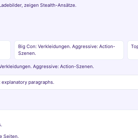
adebilder, zeigen Stealth-Ansätze.
Big Con: Verkleidungen. Aggressive: Action-
Top
Szenen.
 Verkleidungen. Aggressive: Action-Szenen.
t explanatory paragraphs.
s.
e Seiten.