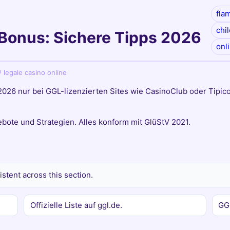
fla
chi
 Bonus: Sichere Tipps 2026
onl
/
legale casino online
026 nur bei GGL-lizenzierten Sites wie CasinoClub oder Tipico.
bote und Strategien. Alles konform mit GlüStV 2021.
stent across this section.
Offizielle Liste auf ggl.de.
GG