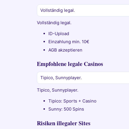
Vollständig legal.
Vollständig legal.
ID-Upload
Einzahlung min. 10€
AGB akzeptieren
Empfohlene legale Casinos
Tipico, Sunnyplayer.
Tipico, Sunnyplayer.
Tipico: Sports + Casino
Sunny: 500 Spins
Risiken illegaler Sites