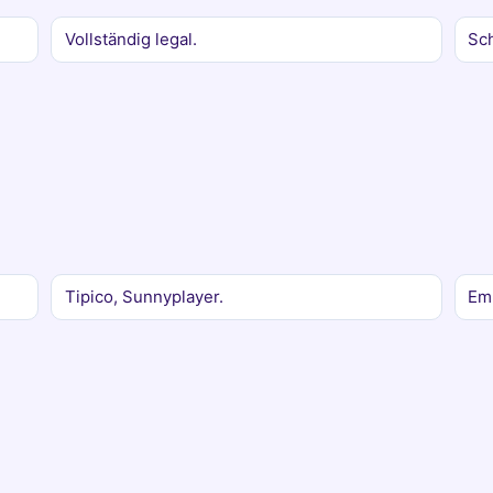
Vollständig legal.
Sc
Tipico, Sunnyplayer.
Em