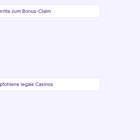
hritte zum Bonus-Claim
pfohlene legale Casinos