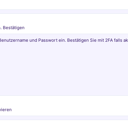
. Bestätigen
enutzername und Passwort ein. Bestätigen Sie mit 2FA falls akt
vieren