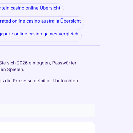
htein casino online Übersicht
 rated online casino australia Übersicht
gapore online casino games Vergleich
e Sie sich 2026 einloggen, Passwörter
gen Spielen.
s die Prozesse detailliert betrachten.