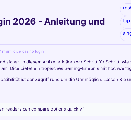
ros
gin 2026 - Anleitung und
top
sin
/
miami dice casino login
nd sicher. In diesem Artikel erklären wir Schritt für Schritt, wi
ami Dice bietet ein tropisches Gaming-Erlebnis mit hochwerti
tibilität ist der Zugriff rund um die Uhr möglich. Lassen Sie un
hen readers can compare options quickly."