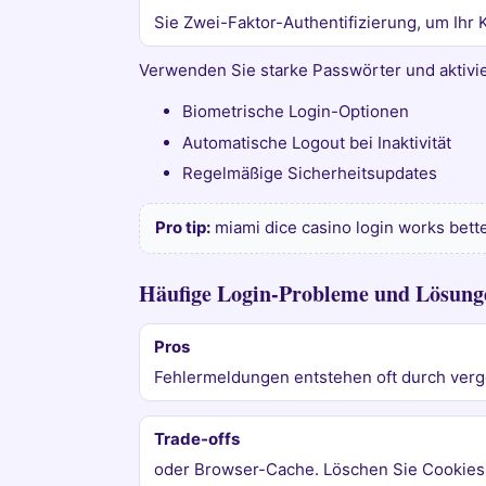
Sie Zwei-Faktor-Authentifizierung, um Ihr 
Verwenden Sie starke Passwörter und aktivier
Biometrische Login-Optionen
Automatische Logout bei Inaktivität
Regelmäßige Sicherheitsupdates
Pro tip:
miami dice casino login works bette
Häufige Login-Probleme und Lösung
Pros
Fehlermeldungen entstehen oft durch ver
Trade-offs
oder Browser-Cache. Löschen Sie Cookies 