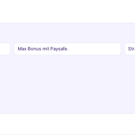
Max Bonus mit Paysafe.
Str