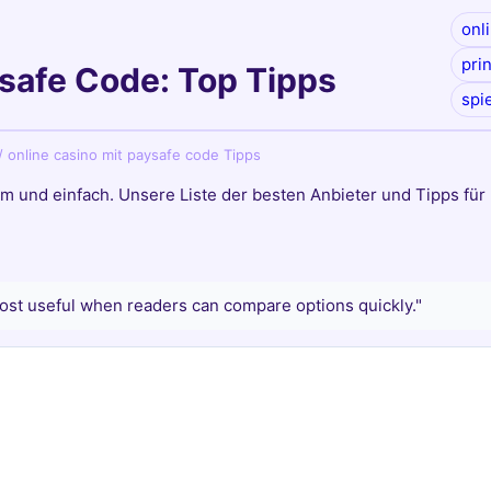
onl
pri
ysafe Code: Top Tipps
spi
/
online casino mit paysafe code Tipps
 und einfach. Unsere Liste der besten Anbieter und Tipps für
most useful when readers can compare options quickly."