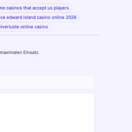
ine casinos that accept us players
nce edward island casino online 2026
elverluste online casino
 maximalen Einsatz.