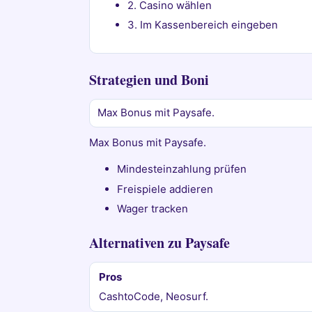
2. Casino wählen
3. Im Kassenbereich eingeben
Strategien und Boni
Max Bonus mit Paysafe.
Max Bonus mit Paysafe.
Mindesteinzahlung prüfen
Freispiele addieren
Wager tracken
Alternativen zu Paysafe
Pros
CashtoCode, Neosurf.