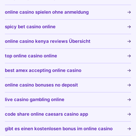
online casino spielen ohne anmeldung
→
spicy bet casino online
→
online casino kenya reviews Übersicht
→
top online casino online
→
best amex accepting online casino
→
online casino bonuses no deposit
→
live casino gambling online
→
code share online caesars casino app
→
gibt es einen kostenlosen bonus im online casino
→