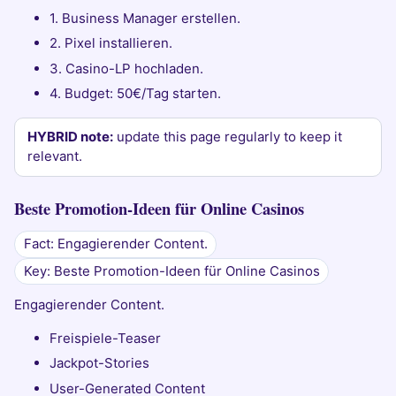
1. Business Manager erstellen.
2. Pixel installieren.
3. Casino-LP hochladen.
4. Budget: 50€/Tag starten.
HYBRID note:
update this page regularly to keep it
relevant.
Beste Promotion-Ideen für Online Casinos
Fact: Engagierender Content.
Key: Beste Promotion-Ideen für Online Casinos
Engagierender Content.
Freispiele-Teaser
Jackpot-Stories
User-Generated Content