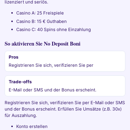
lizenziert und seriös.
Casino A: 25 Freispiele
Casino B: 15 € Guthaben
Casino C: 40 Spins ohne Einzahlung
So aktivieren Sie No Deposit Boni
Pros
Registrieren Sie sich, verifizieren Sie per
Trade-offs
E-Mail oder SMS und der Bonus erscheint.
Registrieren Sie sich, verifizieren Sie per E-Mail oder SMS
und der Bonus erscheint. Erfüllen Sie Umsätze (z.B. 30x)
für Auszahlung.
Konto erstellen