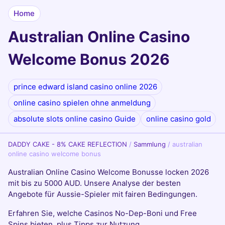
Home
Australian Online Casino
Welcome Bonus 2026
prince edward island casino online 2026
online casino spielen ohne anmeldung
absolute slots online casino Guide
online casino gold
DADDY CAKE - 8% CAKE REFLECTION
/
Sammlung
/
australian
online casino welcome bonus
Australian Online Casino Welcome Bonusse locken 2026
mit bis zu 5000 AUD. Unsere Analyse der besten
Angebote für Aussie-Spieler mit fairen Bedingungen.
Erfahren Sie, welche Casinos No-Dep-Boni und Free
Spins bieten, plus Tipps zur Nutzung.