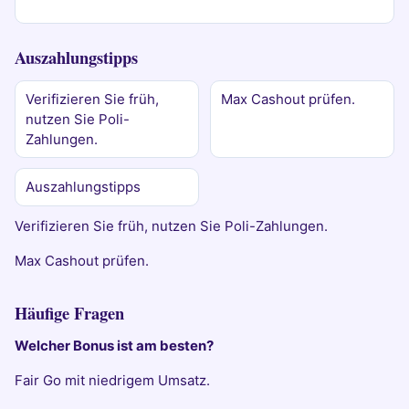
Auszahlungstipps
Verifizieren Sie früh,
Max Cashout prüfen.
nutzen Sie Poli-
Zahlungen.
Auszahlungstipps
Verifizieren Sie früh, nutzen Sie Poli-Zahlungen.
Max Cashout prüfen.
Häufige Fragen
Welcher Bonus ist am besten?
Fair Go mit niedrigem Umsatz.