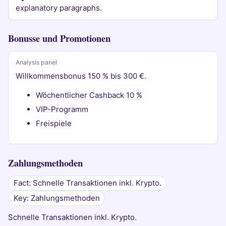
explanatory paragraphs.
Bonusse und Promotionen
Analysis panel
Willkommensbonus 150 % bis 300 €.
Wöchentlicher Cashback 10 %
VIP-Programm
Freispiele
Zahlungsmethoden
Fact: Schnelle Transaktionen inkl. Krypto.
Key: Zahlungsmethoden
Schnelle Transaktionen inkl. Krypto.