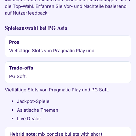
die Top-Wahl. Erfahren Sie Vor- und Nachteile basierend
auf Nutzerfeedback.
Spieleauswahl bei PG Asia
Pros
Vielfältige Slots von Pragmatic Play und
Trade-offs
PG Soft.
Vielfältige Slots von Pragmatic Play und PG Soft.
Jackpot-Spiele
Asiatische Themen
Live Dealer
Hybrid note:
mix concise bullets with short