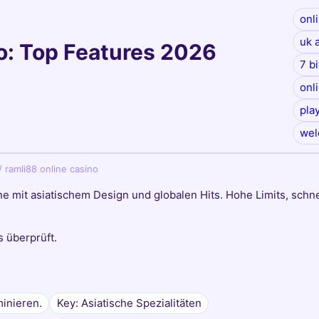
onl
uk 
o: Top Features 2026
7 b
onl
pla
wel
/
ramli88 online casino
ne mit asiatischem Design und globalen Hits. Hohe Limits, sc
s überprüft.
inieren.
Key: Asiatische Spezialitäten