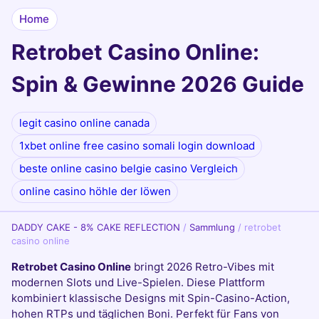
Home
Retrobet Casino Online:
Spin & Gewinne 2026 Guide
legit casino online canada
1xbet online free casino somali login download
beste online casino belgie casino Vergleich
online casino höhle der löwen
DADDY CAKE - 8% CAKE REFLECTION
/
Sammlung
/
retrobet
casino online
Retrobet Casino Online
bringt 2026 Retro-Vibes mit
modernen Slots und Live-Spielen. Diese Plattform
kombiniert klassische Designs mit Spin-Casino-Action,
hohen RTPs und täglichen Boni. Perfekt für Fans von