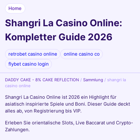
Home
Shangri La Casino Online:
Kompletter Guide 2026
retrobet casino online
online casino co
flybet casino login
DADDY CAKE - 8% CAKE REFLECTION
/
Sammlung
/
shangri la
casino online
Shangri La Casino Online ist 2026 ein Highlight für
asiatisch inspirierte Spiele und Boni. Dieser Guide deckt
alles ab, von Registrierung bis VIP.
Erleben Sie orientalische Slots, Live Baccarat und Crypto-
Zahlungen.