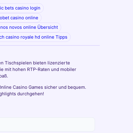
tic bets casino login
robet casino online
inos novos online Übersicht
ch casino royale hd online Tipps
 Tischspielen bieten lizenzierte
 die mit hohen RTP-Raten und mobiler
paß.
 Online Casino Games sicher und bequem.
ighlights durchgehen!