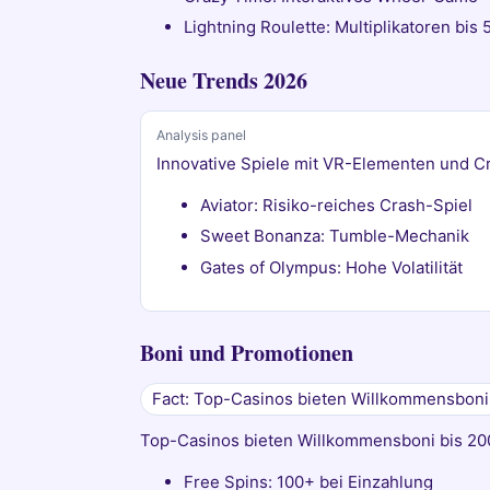
Lightning Roulette: Multiplikatoren bis 
Neue Trends 2026
Analysis panel
Innovative Spiele mit VR-Elementen und
Aviator: Risiko-reiches Crash-Spiel
Sweet Bonanza: Tumble-Mechanik
Gates of Olympus: Hohe Volatilität
Boni und Promotionen
Fact: Top-Casinos bieten Willkommensboni
Top-Casinos bieten Willkommensboni bis 20
Free Spins: 100+ bei Einzahlung