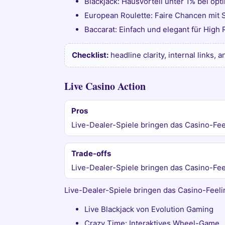
Blackjack: Hausvorteil unter 1% bei opt
European Roulette: Faire Chancen mit 
Baccarat: Einfach und elegant für High 
Checklist:
headline clarity, internal links, 
Live Casino Action
Pros
Live-Dealer-Spiele bringen das Casino-Fee
Trade-offs
Live-Dealer-Spiele bringen das Casino-Fee
Live-Dealer-Spiele bringen das Casino-Feel
Live Blackjack von Evolution Gaming
Crazy Time: Interaktives Wheel-Game