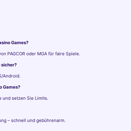
Casino Games?
von PAGCOR oder MGA für faire Spiele.
 sicher?
S/Android.
no Games?
 und setzen Sie Limits.
ng – schnell und gebührenarm.