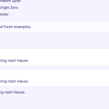
imalem Spiel
Single Zero
Roller
and fresh examples.
ling nach Hause.
ling nach Hause.
ing nach Hause.