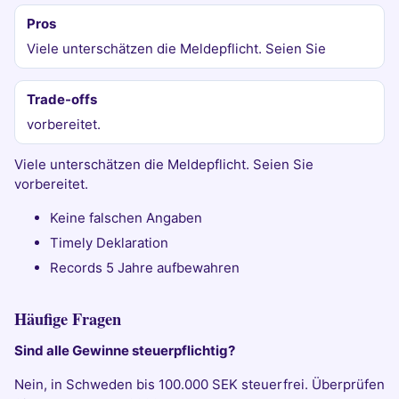
Pros
Viele unterschätzen die Meldepflicht. Seien Sie
Trade-offs
vorbereitet.
Viele unterschätzen die Meldepflicht. Seien Sie
vorbereitet.
Keine falschen Angaben
Timely Deklaration
Records 5 Jahre aufbewahren
Häufige Fragen
Sind alle Gewinne steuerpflichtig?
Nein, in Schweden bis 100.000 SEK steuerfrei. Überprüfen