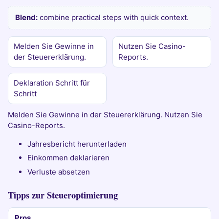
Blend:
combine practical steps with quick context.
Melden Sie Gewinne in
Nutzen Sie Casino-
der Steuererklärung.
Reports.
Deklaration Schritt für
Schritt
Melden Sie Gewinne in der Steuererklärung. Nutzen Sie
Casino-Reports.
Jahresbericht herunterladen
Einkommen deklarieren
Verluste absetzen
Tipps zur Steueroptimierung
Pros