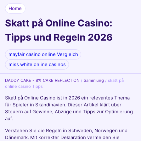
Home
Skatt på Online Casino:
Tipps und Regeln 2026
mayfair casino online Vergleich
miss white online casinos
DADDY CAKE - 8% CAKE REFLECTION
/
Sammlung
/
skatt på
online casino Tipps
Skatt på Online Casino ist in 2026 ein relevantes Thema
für Spieler in Skandinavien. Dieser Artikel klärt über
Steuern auf Gewinne, Abzüge und Tipps zur Optimierung
auf.
Verstehen Sie die Regeln in Schweden, Norwegen und
Dänemark. Mit korrekter Deklaration vermeiden Sie