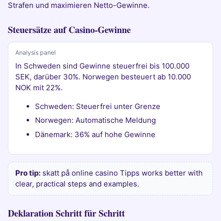
Strafen und maximieren Netto-Gewinne.
Steuersätze auf Casino-Gewinne
Analysis panel
In Schweden sind Gewinne steuerfrei bis 100.000
SEK, darüber 30%. Norwegen besteuert ab 10.000
NOK mit 22%.
Schweden: Steuerfrei unter Grenze
Norwegen: Automatische Meldung
Dänemark: 36% auf hohe Gewinne
Pro tip:
skatt på online casino Tipps works better with
clear, practical steps and examples.
Deklaration Schritt für Schritt