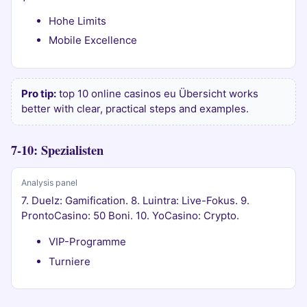
Hohe Limits
Mobile Excellence
Pro tip:
top 10 online casinos eu Übersicht works
better with clear, practical steps and examples.
7-10: Spezialisten
Analysis panel
7. Duelz: Gamification. 8. Luintra: Live-Fokus. 9.
ProntoCasino: 50 Boni. 10. YoCasino: Crypto.
VIP-Programme
Turniere