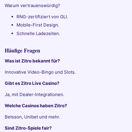
Warum vertrauenswürdig?
RNG-zertifiziert von GLI.
Mobile-First Design.
Schnelle Ladezeiten.
Häufige Fragen
Was ist Zitro bekannt für?
Innovative Video-Bingo und Slots.
Gibt es Zitro Live Casino?
Ja, mit Dealer-Integrationen.
Welche Casinos haben Zitro?
Betsson, Unibet und mehr.
Sind Zitro-Spiele fair?