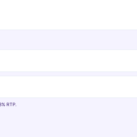
98% RTP.