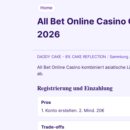
Home
All Bet Online Casino
2026
DADDY CAKE - 8% CAKE REFLECTION
/
Sammlung
All Bet Online Casino kombiniert asiatische 
ab.
Registrierung und Einzahlung
Pros
1. Konto erstellen. 2. Mind. 20€
Trade-offs