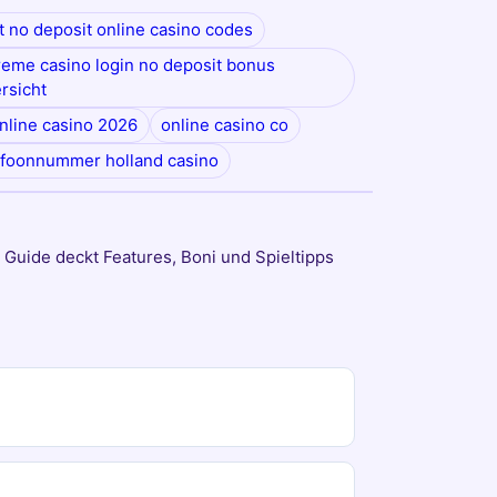
t no deposit online casino codes
reme casino login no deposit bonus
rsicht
online casino 2026
online casino co
efoonnummer holland casino
 Guide deckt Features, Boni und Spieltipps