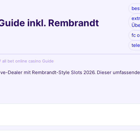
bes
ext
 Guide inkl. Rembrandt
Übe
fc 
tel
/
all bet online casino Guide
Live-Dealer mit Rembrandt-Style Slots 2026. Dieser umfassende