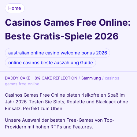
Home
Casinos Games Free Online:
Beste Gratis-Spiele 2026
australian online casino welcome bonus 2026
online casinos beste auszahlung Guide
DADDY CAKE - 8% CAKE REFLECTION
/
Sammlung
/
casinos
games free online
Casinos Games Free Online bieten risikofreien Spaß im
Jahr 2026. Testen Sie Slots, Roulette und Blackjack ohne
Einsatz. Perfekt zum Üben.
Unsere Auswahl der besten Free-Games von Top-
Providern mit hohen RTPs und Features.