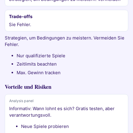
Trade-offs
Sie Fehler.
Strategien, um Bedingungen zu meistern. Vermeiden Sie
Fehler.
Nur qualifizierte Spiele
Zeitlimits beachten
Max. Gewinn tracken
Vorteile und Risiken
Analysis panel
Informativ: Wann lohnt es sich? Gratis testen, aber
verantwortungsvoll.
Neue Spiele probieren