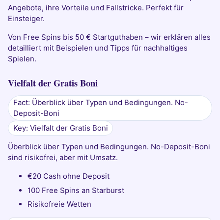
Angebote, ihre Vorteile und Fallstricke. Perfekt für
Einsteiger.
Von Free Spins bis 50 € Startguthaben – wir erklären alles
detailliert mit Beispielen und Tipps für nachhaltiges
Spielen.
Vielfalt der Gratis Boni
Fact: Überblick über Typen und Bedingungen. No-
Deposit-Boni
Key: Vielfalt der Gratis Boni
Überblick über Typen und Bedingungen. No-Deposit-Boni
sind risikofrei, aber mit Umsatz.
€20 Cash ohne Deposit
100 Free Spins an Starburst
Risikofreie Wetten