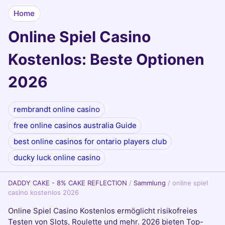
Home
Online Spiel Casino
Kostenlos: Beste Optionen
2026
rembrandt online casino
free online casinos australia Guide
best online casinos for ontario players club
ducky luck online casino
DADDY CAKE - 8% CAKE REFLECTION
/
Sammlung
/
online spiel
casino kostenlos 2026
Online Spiel Casino Kostenlos ermöglicht risikofreies
Testen von Slots, Roulette und mehr. 2026 bieten Top-