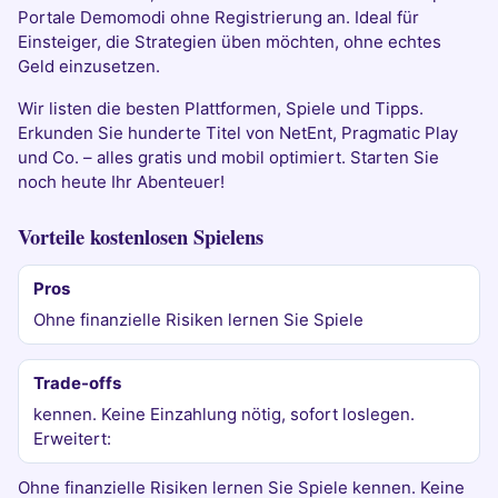
Portale Demomodi ohne Registrierung an. Ideal für
Einsteiger, die Strategien üben möchten, ohne echtes
Geld einzusetzen.
Wir listen die besten Plattformen, Spiele und Tipps.
Erkunden Sie hunderte Titel von NetEnt, Pragmatic Play
und Co. – alles gratis und mobil optimiert. Starten Sie
noch heute Ihr Abenteuer!
Vorteile kostenlosen Spielens
Pros
Ohne finanzielle Risiken lernen Sie Spiele
Trade-offs
kennen. Keine Einzahlung nötig, sofort loslegen.
Erweitert:
Ohne finanzielle Risiken lernen Sie Spiele kennen. Keine