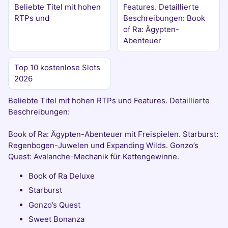
Beliebte Titel mit hohen
Features. Detaillierte
RTPs und
Beschreibungen: Book
of Ra: Ägypten-
Abenteuer
Top 10 kostenlose Slots
2026
Beliebte Titel mit hohen RTPs und Features. Detaillierte
Beschreibungen:
Book of Ra: Ägypten-Abenteuer mit Freispielen. Starburst:
Regenbogen-Juwelen und Expanding Wilds. Gonzo’s
Quest: Avalanche-Mechanik für Kettengewinne.
Book of Ra Deluxe
Starburst
Gonzo’s Quest
Sweet Bonanza