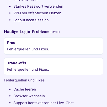
Starkes Passwort verwenden
VPN bei öffentlichen Netzen
Logout nach Session
Häufige Login-Probleme lösen
Pros
Fehlerquellen und Fixes.
Trade-offs
Fehlerquellen und Fixes.
Fehlerquellen und Fixes.
Cache leeren
Browser wechseln
Support kontaktieren per Live-Chat