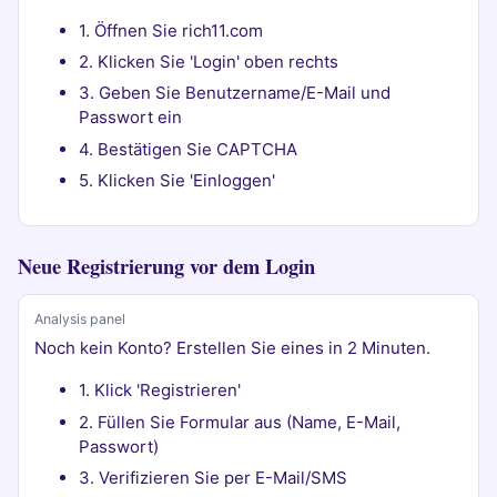
1. Öffnen Sie rich11.com
2. Klicken Sie 'Login' oben rechts
3. Geben Sie Benutzername/E-Mail und
Passwort ein
4. Bestätigen Sie CAPTCHA
5. Klicken Sie 'Einloggen'
Neue Registrierung vor dem Login
Analysis panel
Noch kein Konto? Erstellen Sie eines in 2 Minuten.
1. Klick 'Registrieren'
2. Füllen Sie Formular aus (Name, E-Mail,
Passwort)
3. Verifizieren Sie per E-Mail/SMS