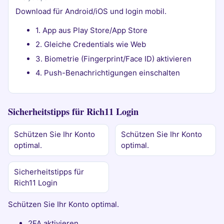
Download für Android/iOS und login mobil.
1. App aus Play Store/App Store
2. Gleiche Credentials wie Web
3. Biometrie (Fingerprint/Face ID) aktivieren
4. Push-Benachrichtigungen einschalten
Sicherheitstipps für Rich11 Login
Schützen Sie Ihr Konto
Schützen Sie Ihr Konto
optimal.
optimal.
Sicherheitstipps für
Rich11 Login
Schützen Sie Ihr Konto optimal.
2FA aktivieren