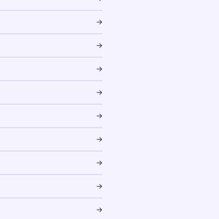
→
→
→
→
→
→
→
→
→