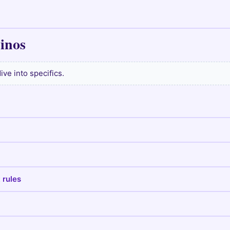
inos
ive into specifics.
 rules