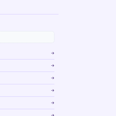
→
→
→
→
→
→