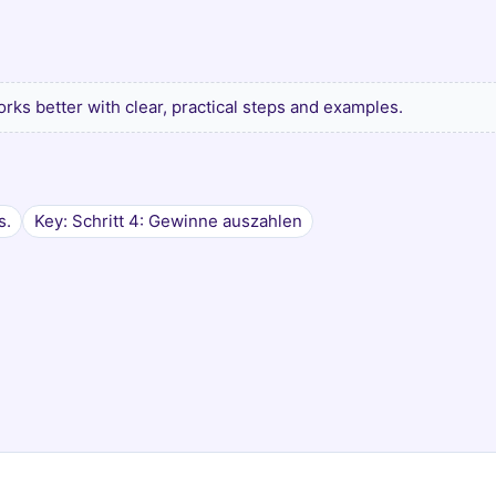
rks better with clear, practical steps and examples.
s.
Key: Schritt 4: Gewinne auszahlen