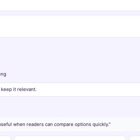
ung
keep it relevant.
 useful when readers can compare options quickly."