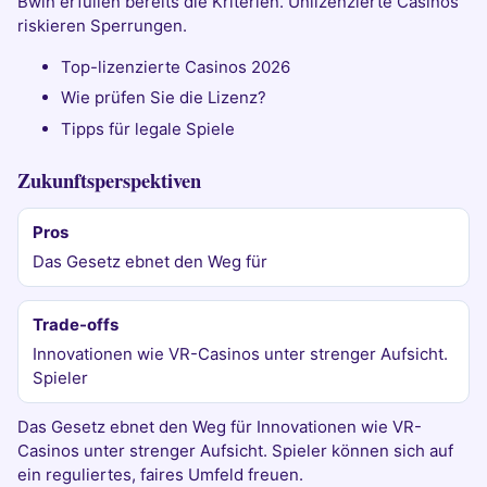
Bwin erfüllen bereits die Kriterien. Unlizenzierte Casinos
riskieren Sperrungen.
Top-lizenzierte Casinos 2026
Wie prüfen Sie die Lizenz?
Tipps für legale Spiele
Zukunftsperspektiven
Pros
Das Gesetz ebnet den Weg für
Trade-offs
Innovationen wie VR-Casinos unter strenger Aufsicht.
Spieler
Das Gesetz ebnet den Weg für Innovationen wie VR-
Casinos unter strenger Aufsicht. Spieler können sich auf
ein reguliertes, faires Umfeld freuen.